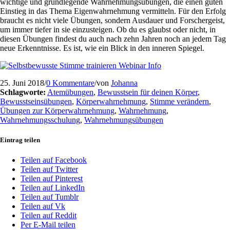
wichtige und grundlegende Wahrnehmungsübungen, die einen guten
Einstieg in das Thema Eigenwahrnehmung vermitteln. Für den Erfolg
braucht es nicht viele Übungen, sondern Ausdauer und Forschergeist,
um immer tiefer in sie einzusteigen. Ob du es glaubst oder nicht, in
diesen Übungen findest du auch nach zehn Jahren noch an jedem Tag
neue Erkenntnisse. Es ist, wie ein Blick in den inneren Spiegel.
25. Juni 2018
/
0 Kommentare
/
von
Johanna
Schlagworte:
Atemübungen
,
Bewusstsein für deinen Körper
,
Bewusstseinsübungen
,
Körperwahrnehmung
,
Stimme verändern
,
Übungen zur Körperwahrnehmung
,
Wahrnehmung
,
Wahrnehmungsschulung
,
Wahrnehmungsübungen
Eintrag teilen
Teilen auf Facebook
Teilen auf Twitter
Teilen auf Pinterest
Teilen auf LinkedIn
Teilen auf Tumblr
Teilen auf Vk
Teilen auf Reddit
Per E-Mail teilen