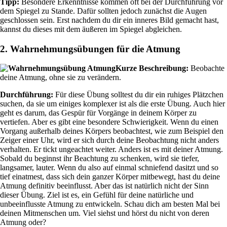
Tipp:
Besondere Erkenntnisse kommen oft bei der Durchführung vor
dem Spiegel zu Stande. Dafür sollten jedoch zunächst die Augen
geschlossen sein. Erst nachdem du dir ein inneres Bild gemacht hast,
kannst du dieses mit dem äußeren im Spiegel abgleichen.
2. Wahrnehmungsübungen für die Atmung
Kurze Beschreibung:
Beobachte
deine Atmung, ohne sie zu verändern.
Durchführung:
Für diese Übung solltest du dir ein ruhiges Plätzchen
suchen, da sie um einiges komplexer ist als die erste Übung. Auch hier
geht es darum, das Gespür für Vorgänge in deinem Körper zu
vertiefen. Aber es gibt eine besondere Schwierigkeit. Wenn du einen
Vorgang außerhalb deines Körpers beobachtest, wie zum Beispiel den
Zeiger einer Uhr, wird er sich durch deine Beobachtung nicht anders
verhalten. Er tickt ungeachtet weiter. Anders ist es mit deiner Atmung.
Sobald du beginnst ihr Beachtung zu schenken, wird sie tiefer,
langsamer, lauter. Wenn du also auf einmal schniefend dasitzt und so
tief einatmest, dass sich dein ganzer Körper mitbewegt, hast du deine
Atmung definitiv beeinflusst. Aber das ist natürlich nicht der Sinn
dieser Übung. Ziel ist es, ein Gefühl für deine natürliche und
unbeeinflusste Atmung zu entwickeln. Schau dich am besten Mal bei
deinen Mitmenschen um. Viel siehst und hörst du nicht von deren
Atmung oder?