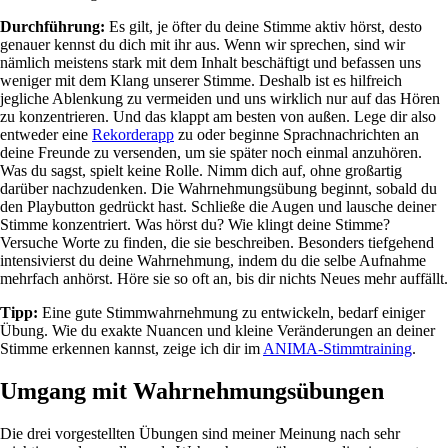
Durchführung:
Es gilt, je öfter du deine Stimme aktiv hörst, desto
genauer kennst du dich mit ihr aus. Wenn wir sprechen, sind wir
nämlich meistens stark mit dem Inhalt beschäftigt und befassen uns
weniger mit dem Klang unserer Stimme. Deshalb ist es hilfreich
jegliche Ablenkung zu vermeiden und uns wirklich nur auf das Hören
zu konzentrieren. Und das klappt am besten von außen. Lege dir also
entweder eine
Rekorderapp
zu oder beginne Sprachnachrichten an
deine Freunde zu versenden, um sie später noch einmal anzuhören.
Was du sagst, spielt keine Rolle. Nimm dich auf, ohne großartig
darüber nachzudenken. Die Wahrnehmungsübung beginnt, sobald du
den Playbutton gedrückt hast. Schließe die Augen und lausche deiner
Stimme konzentriert. Was hörst du? Wie klingt deine Stimme?
Versuche Worte zu finden, die sie beschreiben. Besonders tiefgehend
intensivierst du deine Wahrnehmung, indem du die selbe Aufnahme
mehrfach anhörst. Höre sie so oft an, bis dir nichts Neues mehr auffällt.
Tipp:
Eine gute Stimmwahrnehmung zu entwickeln, bedarf einiger
Übung. Wie du exakte Nuancen und kleine Veränderungen an deiner
Stimme erkennen kannst, zeige ich dir im
ANIMA-Stimmtraining
.
Umgang mit Wahrnehmungsübungen
Die drei vorgestellten Übungen sind meiner Meinung nach sehr