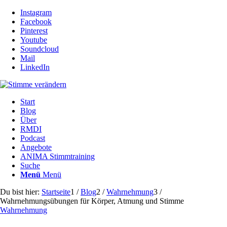
Instagram
Facebook
Pinterest
Youtube
Soundcloud
Mail
LinkedIn
Start
Blog
Über
RMDI
Podcast
Angebote
ANIMA Stimmtraining
Suche
Menü
Menü
Du bist hier:
Startseite
1
/
Blog
2
/
Wahrnehmung
3
/
Wahrnehmungsübungen für Körper, Atmung und Stimme
Wahrnehmung