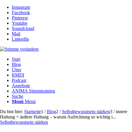
Instagram
Facebook
Pinterest
Youtube
Soundcloud
Mail
LinkedIn
Start
Blog
Über
RMDI
Podcast
Angebote
ANIMA Stimmtraining
Suche
Menü
Menü
Du bist hier:
Startseite
1
/
Blog
2
/
Selbstbewusstsein stärken
3
/
innere
Haltung = äußere Haltung – warum Aufrichtung so wichtig i...
Selbstbewusstsein stärken