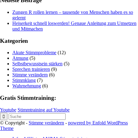
Neueste Beiträge
Zungen R rollen lernen – tausende von Menschen haben es so
gelernt
Heiserkeit schnell loswerden! Genaue Anleitung zum Umsetzen
und Mitmachen
Kategorien
Akute Stimmprobleme
(12)
Atmung
(5)
Selbstbewusstsein stärken
(5)
Sprechen trainieren
(9)
Stimme verändern
(6)
Stimmklang
(7)
Wahrnehmung
(6)
Gratis Stimmtraining:
Youtube
Stimmtraining auf Youtube
© Copyright -
Stimme verändern
-
powered by Enfold WordPress
Theme