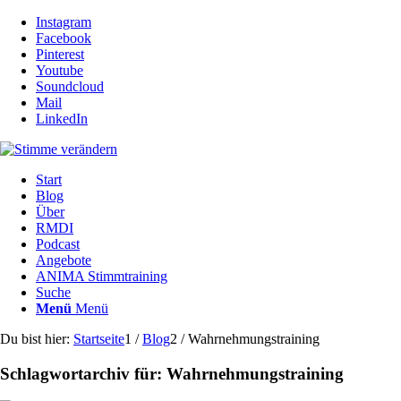
Instagram
Facebook
Pinterest
Youtube
Soundcloud
Mail
LinkedIn
Start
Blog
Über
RMDI
Podcast
Angebote
ANIMA Stimmtraining
Suche
Menü
Menü
Du bist hier:
Startseite
1
/
Blog
2
/
Wahrnehmungstraining
Schlagwortarchiv für:
Wahrnehmungstraining