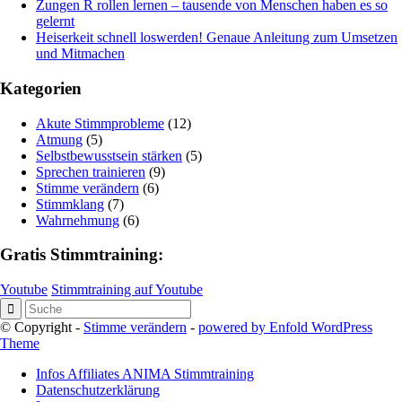
Zungen R rollen lernen – tausende von Menschen haben es so
gelernt
Heiserkeit schnell loswerden! Genaue Anleitung zum Umsetzen
und Mitmachen
Kategorien
Akute Stimmprobleme
(12)
Atmung
(5)
Selbstbewusstsein stärken
(5)
Sprechen trainieren
(9)
Stimme verändern
(6)
Stimmklang
(7)
Wahrnehmung
(6)
Gratis Stimmtraining:
Youtube
Stimmtraining auf Youtube
© Copyright -
Stimme verändern
-
powered by Enfold WordPress
Theme
Infos Affiliates ANIMA Stimmtraining
Datenschutzerklärung