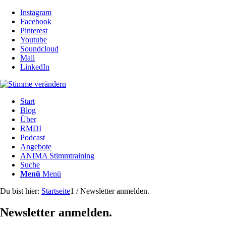
Instagram
Facebook
Pinterest
Youtube
Soundcloud
Mail
LinkedIn
Start
Blog
Über
RMDI
Podcast
Angebote
ANIMA Stimmtraining
Suche
Menü
Menü
Du bist hier:
Startseite
1
/
Newsletter anmelden.
Newsletter anmelden.