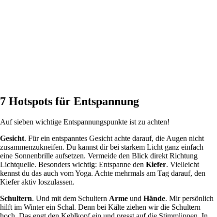
7 Hotspots für Entspannung
Auf sieben wichtige Entspannungspunkte ist zu achten!
Gesicht
. Für ein entspanntes Gesicht achte darauf, die Augen nicht
zusammenzukneifen. Du kannst dir bei starkem Licht ganz einfach
eine Sonnenbrille aufsetzen. Vermeide den Blick direkt Richtung
Lichtquelle. Besonders wichtig: Entspanne den
Kiefer
. Vielleicht
kennst du das auch vom Yoga. Achte mehrmals am Tag darauf, den
Kiefer aktiv loszulassen.
Schultern
. Und mit dem Schultern
Arme
und
Hände
. Mir persönlich
hilft im Winter ein Schal. Denn bei Kälte ziehen wir die Schultern
hoch. Das engt den Kehlkopf ein und presst auf die Stimmlippen. In