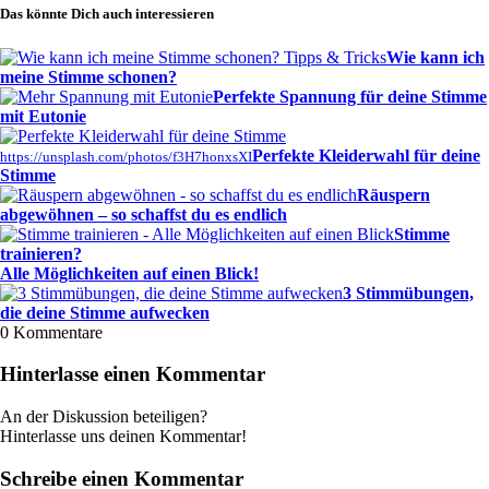
Das könnte Dich auch interessieren
Wie kann ich
meine Stimme schonen?
Perfekte Spannung für deine Stimme
mit Eutonie
Perfekte Kleiderwahl für deine
https://unsplash.com/photos/f3H7honxsXI
Stimme
Räuspern
abgewöhnen – so schaffst du es endlich
Stimme
trainieren?
Alle Möglichkeiten auf einen Blick!
3 Stimmübungen,
die deine Stimme aufwecken
0
Kommentare
Hinterlasse einen Kommentar
An der Diskussion beteiligen?
Hinterlasse uns deinen Kommentar!
Schreibe einen Kommentar