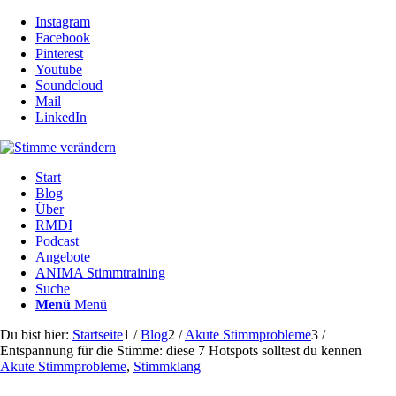
Instagram
Facebook
Pinterest
Youtube
Soundcloud
Mail
LinkedIn
Start
Blog
Über
RMDI
Podcast
Angebote
ANIMA Stimmtraining
Suche
Menü
Menü
Du bist hier:
Startseite
1
/
Blog
2
/
Akute Stimmprobleme
3
/
Entspannung für die Stimme: diese 7 Hotspots solltest du kennen
Akute Stimmprobleme
,
Stimmklang