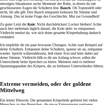
stressigen Situationen suche Momente der Ruhe, in denen du mit
geschlossenen Augen die Schultern löst.
Bauch
. Ob Topmodell oder
nicht, für alle gilt: Den Bauch entspannt loslassen für Stimme und
Atmung Das ist keine Frage des Geschlechts. Mut zur Gesundheit!
Zu guter Letzt die
Knie
: Nicht durchdrücken! Locker bleiben! Achte
auch hier mehrmals täglich darauf, die Knie aktiv zu entspannen.
Vielleicht merkst du, wie sich deine gesamte Körperhaltung dadurch
verändert.
Ich empfehle dir ein paar bewusste Übungen. Achte zum Beispiel auf
deine Schultern. Entspanne deine Schultern, spanne sie an, entspanne
wieder. Spricht währenddessen, ließ einen Text und höre dabei auf
deine Stimme. Vielleicht fällt es dir am Anfang schwer, selbst die
Unterschiede beim Sprechen zu hören. Meistens sind es mehrere
Spannungspunkte des Körpers, die zu hörbaren Unterschieden führen.
Extreme vermeiden, oder der goldene
Mittelweg
Ein letzter Hinweis: Die genannten Körperteile gehören bei vielen
Menschen zu den Bereichen, die etwas Entspannung vertragen