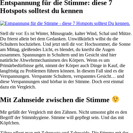
Entspannung für die Stimme: diese 7
Hotspots solltest du kennen
Stell dir vor: Es ist Winter, Minusgrade, kalter Wind, Schal und Mütze.
Du frierst allein bei dem Gedanken. Unwillkürlich willst du die
Schultern hochziehen. Und jetzt stell dir vor: Hochsommer, die Sonne
am Mittag, gleißendes Licht, es blendet, du kneifst die Augen
zusammen. Spannungen in Schultern und im Gesicht sind hier
natürliche Abwehrmechanismen des Körpers. Wenn es um
Primärbedürfnisse geht, nimmt der Körper auch Dinge in Kauf, die
langfristig zu Problemen führen können. In diesem Fall sind es die
Verspannungen. Verspannte Schultern, verspanntes Gesicht… und
diese Verspannungen sind hörbar in der Stimme. Doch erst einmal
dazu ein Vergleich.
Mit Zahnseide zwischen die Stimme
Mir gefällt der Vergleich mit den Zähnen. Nicht umsonst gibt es den
Begriff der Stimmhygiene. Stimme will gepflegt sein. Und das mit
Köpfchen.
Zähne pflegt man mit Zahnpasta und Zahnseide. Die Stimme mit der