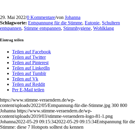
29. Mai 2022
/
0 Kommentare
/
von
Johanna
Schlagworte:
Entspannung für die Stimme
,
Eutonie
,
Schultern
entspannen
,
Stimme entspannen
,
Stimmhygiene
,
Wohlklang
Eintrag teilen
Teilen auf Facebook
Teilen auf Twitter
Teilen auf Pinterest
Teilen auf LinkedIn
Teilen auf Tumblr
Teilen auf Vk
Teilen auf Reddit
Per E-Mail teilen
https://www.stimme-veraendern.de/wp-
content/uploads/2022/05/Entspannung-für-die-Stimme.jpg
300
800
Johanna
https://www.stimme-veraendern.de/wp-
content/uploads/2019/03/stimme-veraendern-logo-81-1.png
Johanna
2022-05-29 09:15:34
2022-05-29 09:15:34
Entspannung für die
Stimme: diese 7 Hotspots solltest du kennen