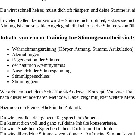
Du wirst schnell heiser, musst dich oft räuspern und deine Stimme ist
In vielen Fällen, benutzen wir die Stimme nicht optimal, sodass sie nic
Atmung ist eine sensible Angelegenheit. Daher ist die Stimme so anfäll
Inhalte von einem Training für Stimmgesundheit sind:
Wahrnehmungstraining (Körper, Atmung, Stimme, Artikulation)
Atemübungen
Regeneration der Stimme
der natürlich Atemrhythmus
Ausgleich der Stimmspannung
Stimmlippenschluss
Stimmhygiene
Wir arbeiten nach dem Schlaffhorst-Andersen Konzept. Von zwei Frauen 
nach dieser wunderbaren Methode. Dabei zeigt mir jeder weitere Mensc
Hier noch ein kleiner Blick in die Zukunft.
Du wirst endlich den ganzen Tag sprechen können.
Du kannst dich voll und ganz auf deine Inhalte konzentrieren.
Du wirst Spaß beim Sprechen haben. Dich fit und frei fühlen.
Du wirst über deine Stimme sagen können: „Auf meine Stimme ist zu 