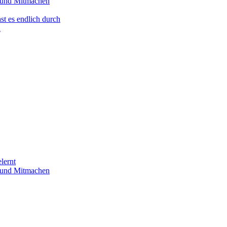
n und Mitmachen
st es endlich durch
n
lernt
n und Mitmachen