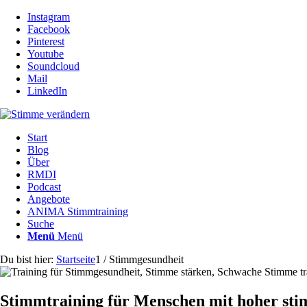
Instagram
Facebook
Pinterest
Youtube
Soundcloud
Mail
LinkedIn
Start
Blog
Über
RMDI
Podcast
Angebote
ANIMA Stimmtraining
Suche
Menü
Menü
Du bist hier:
Startseite
1
/
Stimmgesundheit
Stimmtraining für Menschen mit hoher sti