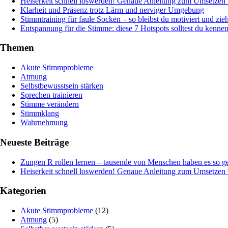
Heiserkeit schnell loswerden! Genaue Anleitung zum Umsetze
Klarheit und Präsenz trotz Lärm und nerviger Umgebung
Stimmtraining für faule Socken – so bleibst du motiviert und zieh
Entspannung für die Stimme: diese 7 Hotspots solltest du kenne
Themen
Akute Stimmprobleme
Atmung
Selbstbewusstsein stärken
Sprechen trainieren
Stimme verändern
Stimmklang
Wahrnehmung
Neueste Beiträge
Zungen R rollen lernen – tausende von Menschen haben es so ge
Heiserkeit schnell loswerden! Genaue Anleitung zum Umsetze
Kategorien
Akute Stimmprobleme
(12)
Atmung
(5)