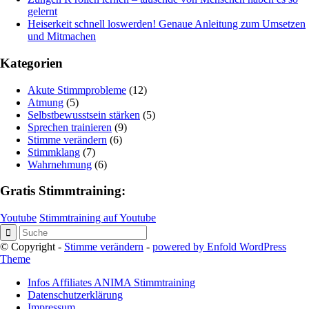
gelernt
Heiserkeit schnell loswerden! Genaue Anleitung zum Umsetzen
und Mitmachen
Kategorien
Akute Stimmprobleme
(12)
Atmung
(5)
Selbstbewusstsein stärken
(5)
Sprechen trainieren
(9)
Stimme verändern
(6)
Stimmklang
(7)
Wahrnehmung
(6)
Gratis Stimmtraining:
Youtube
Stimmtraining auf Youtube
© Copyright -
Stimme verändern
-
powered by Enfold WordPress
Theme
Infos Affiliates ANIMA Stimmtraining
Datenschutzerklärung
Impressum