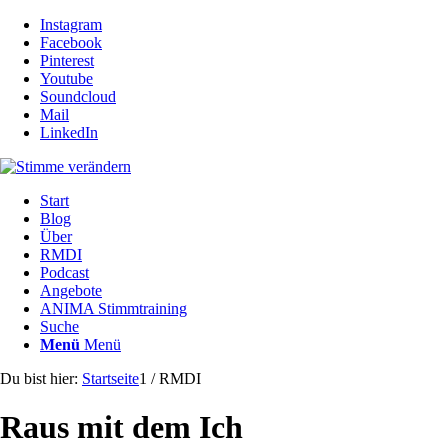
Instagram
Facebook
Pinterest
Youtube
Soundcloud
Mail
LinkedIn
Start
Blog
Über
RMDI
Podcast
Angebote
ANIMA Stimmtraining
Suche
Menü
Menü
Du bist hier:
Startseite
1
/
RMDI
Raus mit dem Ich