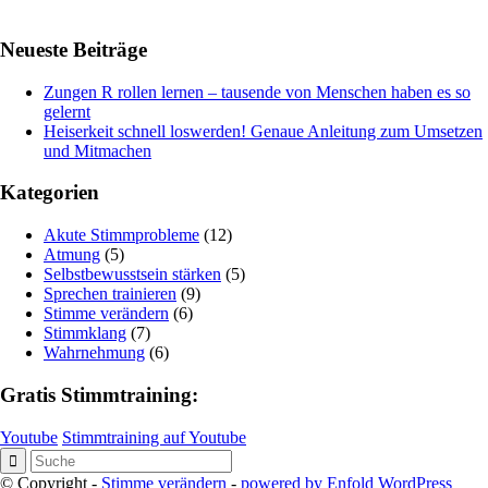
Neueste Beiträge
Zungen R rollen lernen – tausende von Menschen haben es so
gelernt
Heiserkeit schnell loswerden! Genaue Anleitung zum Umsetzen
und Mitmachen
Kategorien
Akute Stimmprobleme
(12)
Atmung
(5)
Selbstbewusstsein stärken
(5)
Sprechen trainieren
(9)
Stimme verändern
(6)
Stimmklang
(7)
Wahrnehmung
(6)
Gratis Stimmtraining:
Youtube
Stimmtraining auf Youtube
© Copyright -
Stimme verändern
-
powered by Enfold WordPress