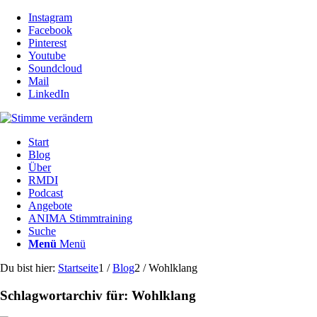
Instagram
Facebook
Pinterest
Youtube
Soundcloud
Mail
LinkedIn
Start
Blog
Über
RMDI
Podcast
Angebote
ANIMA Stimmtraining
Suche
Menü
Menü
Du bist hier:
Startseite
1
/
Blog
2
/
Wohlklang
Schlagwortarchiv für:
Wohlklang