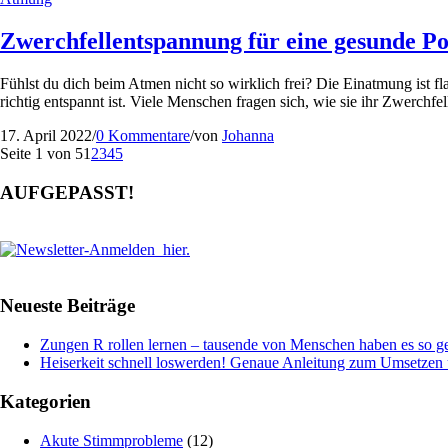
Zwerchfellentspannung für eine gesunde 
Fühlst du dich beim Atmen nicht so wirklich frei? Die Einatmung ist fla
richtig entspannt ist. Viele Menschen fragen sich, wie sie ihr Zwerc
17. April 2022
/
0 Kommentare
/
von
Johanna
Seite 1 von 5
1
2
3
4
5
AUFGEPASST!
Neueste Beiträge
Zungen R rollen lernen – tausende von Menschen haben es so ge
Heiserkeit schnell loswerden! Genaue Anleitung zum Umsetze
Kategorien
Akute Stimmprobleme
(12)