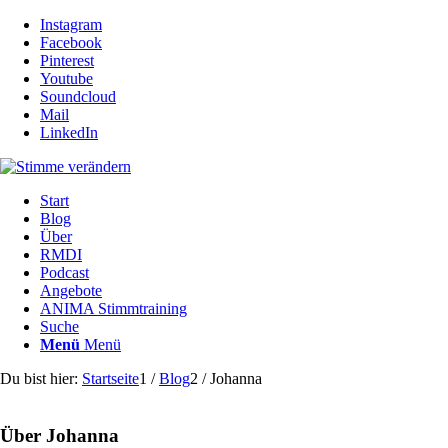
Instagram
Facebook
Pinterest
Youtube
Soundcloud
Mail
LinkedIn
Start
Blog
Über
RMDI
Podcast
Angebote
ANIMA Stimmtraining
Suche
Menü
Menü
Du bist hier:
Startseite
1
/
Blog
2
/
Johanna
Über
Johanna