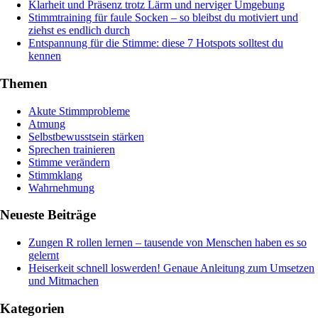
Klarheit und Präsenz trotz Lärm und nerviger Umgebung
Stimmtraining für faule Socken – so bleibst du motiviert und
ziehst es endlich durch
Entspannung für die Stimme: diese 7 Hotspots solltest du
kennen
Themen
Akute Stimmprobleme
Atmung
Selbstbewusstsein stärken
Sprechen trainieren
Stimme verändern
Stimmklang
Wahrnehmung
Neueste Beiträge
Zungen R rollen lernen – tausende von Menschen haben es so
gelernt
Heiserkeit schnell loswerden! Genaue Anleitung zum Umsetzen
und Mitmachen
Kategorien