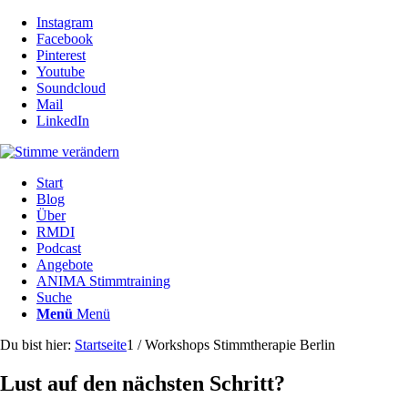
Instagram
Facebook
Pinterest
Youtube
Soundcloud
Mail
LinkedIn
Start
Blog
Über
RMDI
Podcast
Angebote
ANIMA Stimmtraining
Suche
Menü
Menü
Du bist hier:
Startseite
1
/
Workshops Stimmtherapie Berlin
Lust auf den nächsten Schritt?