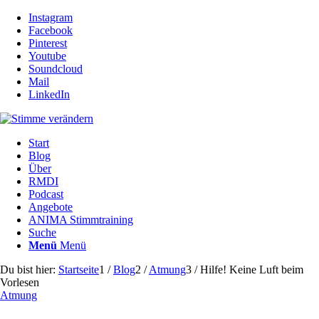
Instagram
Facebook
Pinterest
Youtube
Soundcloud
Mail
LinkedIn
Start
Blog
Über
RMDI
Podcast
Angebote
ANIMA Stimmtraining
Suche
Menü
Menü
Du bist hier:
Startseite
1
/
Blog
2
/
Atmung
3
/
Hilfe! Keine Luft beim
Vorlesen
Atmung