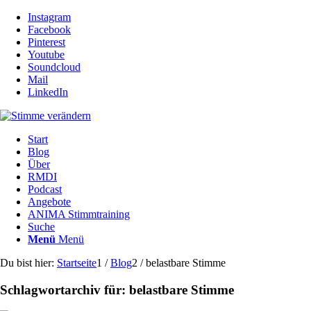
Instagram
Facebook
Pinterest
Youtube
Soundcloud
Mail
LinkedIn
Start
Blog
Über
RMDI
Podcast
Angebote
ANIMA Stimmtraining
Suche
Menü
Menü
Du bist hier:
Startseite
1
/
Blog
2
/
belastbare Stimme
Schlagwortarchiv für:
belastbare Stimme