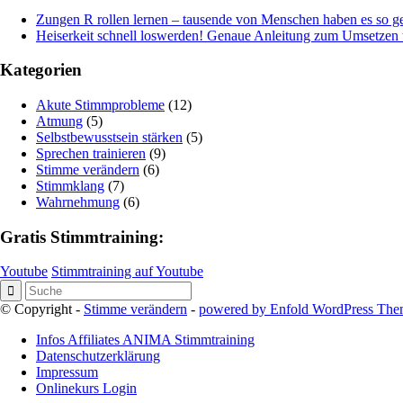
Zungen R rollen lernen – tausende von Menschen haben es so ge
Heiserkeit schnell loswerden! Genaue Anleitung zum Umsetze
Kategorien
Akute Stimmprobleme
(12)
Atmung
(5)
Selbstbewusstsein stärken
(5)
Sprechen trainieren
(9)
Stimme verändern
(6)
Stimmklang
(7)
Wahrnehmung
(6)
Gratis Stimmtraining:
Youtube
Stimmtraining auf Youtube
© Copyright -
Stimme verändern
-
powered by Enfold WordPress Th
Infos Affiliates ANIMA Stimmtraining
Datenschutzerklärung
Impressum
Onlinekurs Login