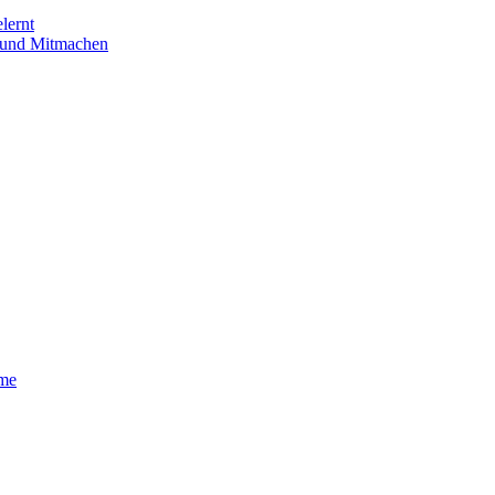
lernt
n und Mitmachen
eme