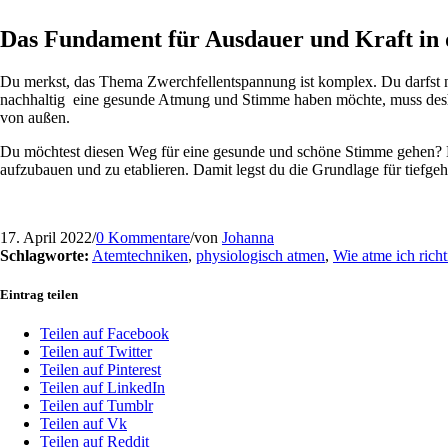
Das Fundament für Ausdauer und Kraft in 
Du merkst, das Thema Zwerchfellentspannung ist komplex. Du darfst n
nachhaltig eine gesunde Atmung und Stimme haben möchte, muss desha
von außen.
Du möchtest diesen Weg für eine gesunde und schöne Stimme gehen? 
aufzubauen und zu etablieren. Damit legst du die Grundlage für tiefg
17. April 2022
/
0 Kommentare
/
von
Johanna
Schlagworte:
Atemtechniken
,
physiologisch atmen
,
Wie atme ich richt
Eintrag teilen
Teilen auf Facebook
Teilen auf Twitter
Teilen auf Pinterest
Teilen auf LinkedIn
Teilen auf Tumblr
Teilen auf Vk
Teilen auf Reddit