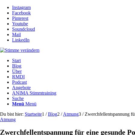
Instagram
Facebook
Pinterest
Youtube
Soundcloud
Mail
LinkedIn
Start
Blog
Über
RMDI
Podcast
Angebote
ANIMA Stimmtraining
Suche
Menü
Menü
Du bist hier:
Startseite
1
/
Blog
2
/
Atmung
3
/
Zwerchfellentspannung fü
Atmung
Zwerchfellentspannung für eine gesunde 