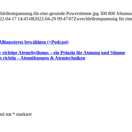
hfellentspannung-für-eine-gesunde-Powerstimme.jpg
300
800
Johanna
22-04-17 14:45:08
2022-04-29 09:47:07
Zwerchfellentspannung für ei
ltagsstress bewältigen (+Podcast)
 richtige Atemrhythmus – ein Prinzip für Atmung und Stimme
h richtig – Atemübungen & Atemtechniken
ind mit
*
markiert