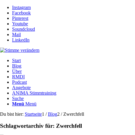
Instagram
Facebook
Pinterest
Youtube
Soundcloud
Mail
LinkedIn
Start
Blog
Über
RMDI
Podcast
Angebote
ANIMA Stimmtraining
Suche
Menü
Menü
Du bist hier:
Startseite
1
/
Blog
2
/
Zwerchfell
Schlagwortarchiv für:
Zwerchfell