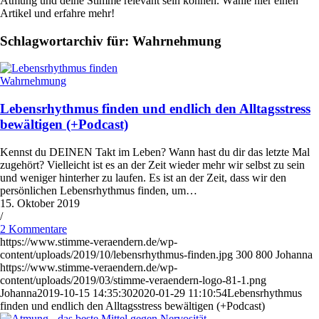
Atmung und deine Stimme relevant sein können. Wähle hier einen
Artikel und erfahre mehr!
Schlagwortarchiv für:
Wahrnehmung
Wahrnehmung
Lebensrhythmus finden und endlich den Alltagsstress
bewältigen (+Podcast)
Kennst du DEINEN Takt im Leben? Wann hast du dir das letzte Mal
zugehört? Vielleicht ist es an der Zeit wieder mehr wir selbst zu sein
und weniger hinterher zu laufen. Es ist an der Zeit, dass wir den
persönlichen Lebensrhythmus finden, um…
15. Oktober 2019
/
2 Kommentare
https://www.stimme-veraendern.de/wp-
content/uploads/2019/10/lebensrhythmus-finden.jpg
300
800
Johanna
https://www.stimme-veraendern.de/wp-
content/uploads/2019/03/stimme-veraendern-logo-81-1.png
Johanna
2019-10-15 14:35:30
2020-01-29 11:10:54
Lebensrhythmus
finden und endlich den Alltagsstress bewältigen (+Podcast)