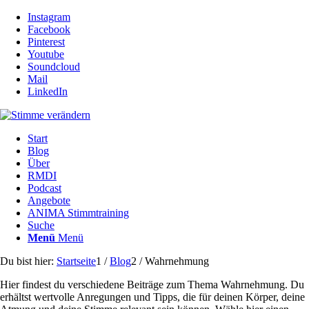
Instagram
Facebook
Pinterest
Youtube
Soundcloud
Mail
LinkedIn
Start
Blog
Über
RMDI
Podcast
Angebote
ANIMA Stimmtraining
Suche
Menü
Menü
Du bist hier:
Startseite
1
/
Blog
2
/
Wahrnehmung
Hier findest du verschiedene Beiträge zum Thema Wahrnehmung. Du
erhältst wertvolle Anregungen und Tipps, die für deinen Körper, deine