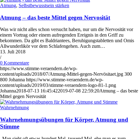
Atmung
,
Selbstbewusstsein stärken
Atmung – das beste Mittel gegen Nervosität
Was wir nicht alles schon versucht haben, nur um die Nervosität vor
einem Vortrag oder einem aufregenden Ereignis in den Griff zu
bekommen. Da gibt es Baldriantees, Beruhigungstabletten und Omis
Allwunderlikör vor dem Schlafengehen. Auch zum…
13. Juli 2018
/
0 Kommentare
https://www.stimme-veraendern.de/wp-
content/uploads/2018/07/Atmung-Mittel-gegen-Nervösitaet.jpg
300
800
Johanna
https://www.stimme-veraendern.de/wp-
content/uploads/2019/03/stimme-veraendern-logo-81-1.png
Johanna
2018-07-13 16:45:42
2019-07-08 22:59:20
Atmung – das beste
Mittel gegen Nervosität
Wahrnehmung
Wahrnehmungsübungen für Körper, Atmung und
Stimme
„Man sieht oft etwas hundert Mal, tausend Mal, ehe man es zum