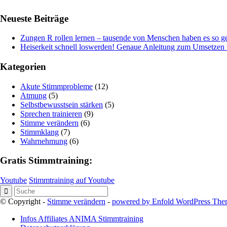
Neueste Beiträge
Zungen R rollen lernen – tausende von Menschen haben es so ge
Heiserkeit schnell loswerden! Genaue Anleitung zum Umsetze
Kategorien
Akute Stimmprobleme
(12)
Atmung
(5)
Selbstbewusstsein stärken
(5)
Sprechen trainieren
(9)
Stimme verändern
(6)
Stimmklang
(7)
Wahrnehmung
(6)
Gratis Stimmtraining:
Youtube
Stimmtraining auf Youtube
© Copyright -
Stimme verändern
-
powered by Enfold WordPress Th
Infos Affiliates ANIMA Stimmtraining