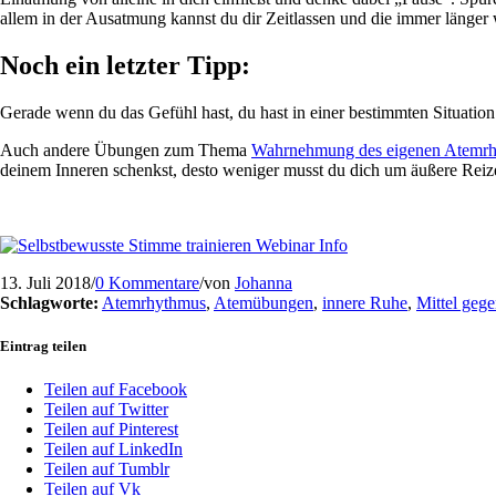
allem in der Ausatmung kannst du dir Zeitlassen und die immer länge
Noch ein letzter Tipp:
Gerade wenn du das Gefühl hast, du hast in einer bestimmten Situation
Auch andere Übungen zum Thema
Wahrnehmung des eigenen Atemr
deinem Inneren schenkst, desto weniger musst du dich um äußere Rei
13. Juli 2018
/
0 Kommentare
/
von
Johanna
Schlagworte:
Atemrhythmus
,
Atemübungen
,
innere Ruhe
,
Mittel gege
Eintrag teilen
Teilen auf Facebook
Teilen auf Twitter
Teilen auf Pinterest
Teilen auf LinkedIn
Teilen auf Tumblr
Teilen auf Vk