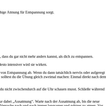
uhige Atmung für Entspannung sorgt.
 dass du gar nicht mehr anders kannst, als dich zu entspannen.
esto intensiver wird sie wirken.
von Entspannung ab. Wenn du dann tatsächlich nervös oder aufgeregt
t, solltest du die Übung gleich zweimal machen: Einmal direkt nach dem
it du nicht zwischendurch auf die Uhr schauen musst. Schließe während
e dabei „Ausatmung“. Warte nach der Ausatmung ab, bis die neue
 Versuche nach und nach immer langsamer und ruhiger zu atmen. Vor