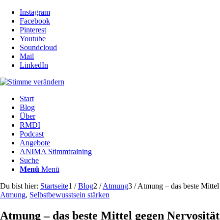
Instagram
Facebook
Pinterest
Youtube
Soundcloud
Mail
LinkedIn
Start
Blog
Über
RMDI
Podcast
Angebote
ANIMA Stimmtraining
Suche
Menü
Menü
Du bist hier:
Startseite
1
/
Blog
2
/
Atmung
3
/
Atmung – das beste Mittel
Atmung
,
Selbstbewusstsein stärken
Atmung – das beste Mittel gegen Nervosität