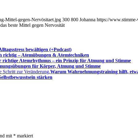
-Mittel-gegen-Nervösitaet.jpg
300
800
Johanna
https://www.stimme-
as beste Mittel gegen Nervosität
ltagsstress bewältigen (+Podcast)
h richtig – Atemübungen & Atemtechniken
 richtige Atemrhythmus – ein Prinzip für Atmung und Stimme
ungsübungen für Körper, Atmung und Stimme
Warum Wahrnehmungstraining hilft, etw
elbstbewusstsein stärken
ind mit
*
markiert