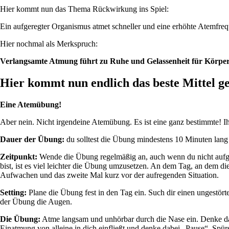
Hier kommt nun das Thema Rückwirkung ins Spiel:
Ein aufgeregter Organismus atmet schneller und eine erhöhte Atemfre
Hier nochmal als Merkspruch:
Verlangsamte Atmung führt zu Ruhe und Gelassenheit für Körper
Hier kommt nun endlich das beste Mittel g
Eine Atemübung!
Aber nein. Nicht irgendeine Atemübung. Es ist eine ganz bestimmte! Ih
Dauer der Übung:
du solltest die Übung mindestens 10 Minuten lang k
Zeitpunkt:
Wende die Übung regelmäßig an, auch wenn du nicht aufge
bist, ist es viel leichter die Übung umzusetzen. An dem Tag, an dem di
Aufwachen und das zweite Mal kurz vor der aufregenden Situation.
Setting:
Plane die Übung fest in den Tag ein. Such dir einen ungestör
der Übung die Augen.
Die Übung:
Atme langsam und unhörbar durch die Nase ein. Denke da
Einatmung von alleine in dich einfließt und denke dabei „Pause“. S