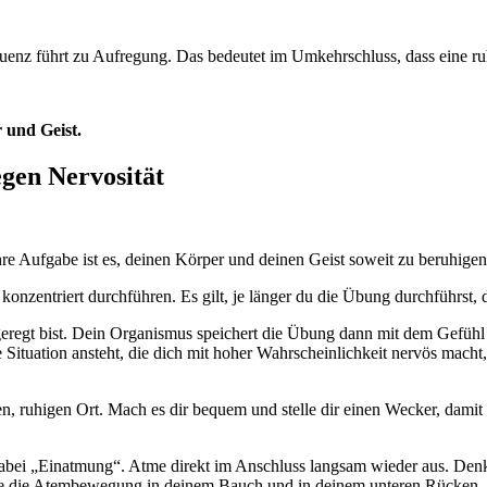
quenz führt zu Aufregung. Das bedeutet im Umkehrschluss, dass eine r
 und Geist.
egen Nervosität
re Aufgabe ist es, deinen Körper und deinen Geist soweit zu beruhigen,
onzentriert durchführen. Es gilt, je länger du die Übung durchführst, d
regt bist. Dein Organismus speichert die Übung dann mit dem Gefühl 
e Situation ansteht, die dich mit hoher Wahrscheinlichkeit nervös mach
ten, ruhigen Ort. Mach es dir bequem und stelle dir einen Wecker, dam
bei „Einatmung“. Atme direkt im Anschluss langsam wieder aus. Denk
püre die Atembewegung in deinem Bauch und in deinem unteren Rücken.