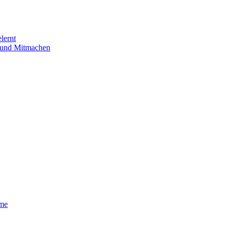
lernt
n und Mitmachen
eme