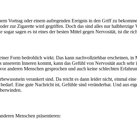
einem Vortrag oder einem aufregenden Ereignis in den Griff zu bekomme
 zur Zigarette wird gegriffen. Doch das sind alles nur halbherzige Ver
e sogar sagen es ist eines der besten Mittel gegen Nervosität, ist die ric
endeiner Form bedrohlich wirkt. Das kann nachvollziehbar erscheinen, in
us unsererm Inneren kommt, kann das Gefühl von Nervosität auch sehr irr
er vor anderen Menschen gesprochen und auch keine schlechten Erfahru
erbewusstsein verankert sind. Da reicht es dann leider nicht, einmal ei
d bedarf. Eine gute Nachricht ist, Gefühle sind veränderbar. Und aus e
überwinden.
 anderen Menschen präsentieren: