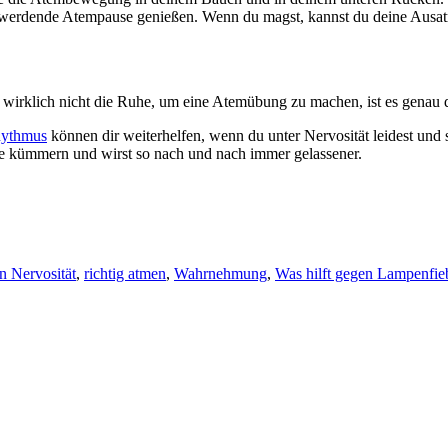
r werdende Atempause genießen. Wenn du magst, kannst du deine Ausatm
 wirklich nicht die Ruhe, um eine Atemübung zu machen, ist es genau d
hythmus
können dir weiterhelfen, wenn du unter Nervosität leidest und
ze kümmern und wirst so nach und nach immer gelassener.
n Nervosität
,
richtig atmen
,
Wahrnehmung
,
Was hilft gegen Lampenfie