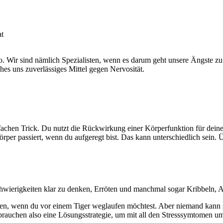
at
io. Wir sind nämlich Spezialisten, wenn es darum geht unsere Ängste z
ches uns zuverlässiges Mittel gegen Nervosität.
achen Trick. Du nutzt die Rückwirkung einer Körperfunktion für deinen 
rper passiert, wenn du aufgeregt bist. Das kann unterschiedlich sein. Ü
Schwierigkeiten klar zu denken, Erröten und manchmal sogar Kribbeln,
haften, wenn du vor einem Tiger weglaufen möchtest. Aber niemand kan
r brauchen also eine Lösungsstrategie, um mit all den Stresssymtomen 