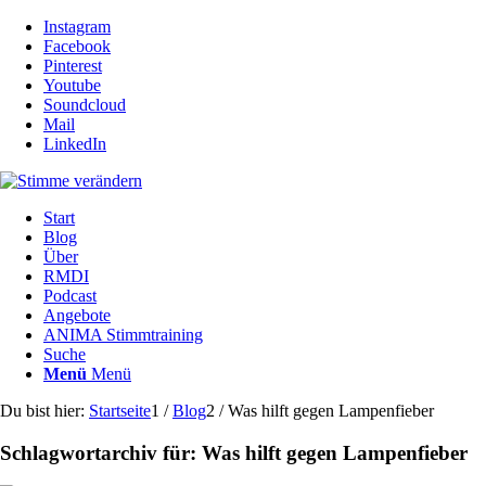
Instagram
Facebook
Pinterest
Youtube
Soundcloud
Mail
LinkedIn
Start
Blog
Über
RMDI
Podcast
Angebote
ANIMA Stimmtraining
Suche
Menü
Menü
Du bist hier:
Startseite
1
/
Blog
2
/
Was hilft gegen Lampenfieber
Schlagwortarchiv für:
Was hilft gegen Lampenfieber