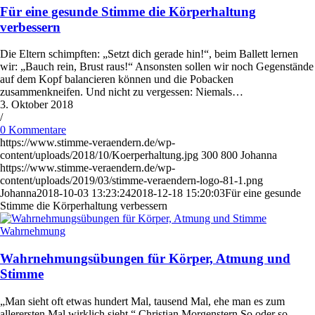
Für eine gesunde Stimme die Körperhaltung
verbessern
Die Eltern schimpften: „Setzt dich gerade hin!“, beim Ballett lernen
wir: „Bauch rein, Brust raus!“ Ansonsten sollen wir noch Gegenstände
auf dem Kopf balancieren können und die Pobacken
zusammenkneifen. Und nicht zu vergessen: Niemals…
3. Oktober 2018
/
0 Kommentare
https://www.stimme-veraendern.de/wp-
content/uploads/2018/10/Koerperhaltung.jpg
300
800
Johanna
https://www.stimme-veraendern.de/wp-
content/uploads/2019/03/stimme-veraendern-logo-81-1.png
Johanna
2018-10-03 13:23:24
2018-12-18 15:20:03
Für eine gesunde
Stimme die Körperhaltung verbessern
Wahrnehmung
Wahrnehmungsübungen für Körper, Atmung und
Stimme
„Man sieht oft etwas hundert Mal, tausend Mal, ehe man es zum
allerersten Mal wirklich sieht.“ Christian Morgenstern So oder so