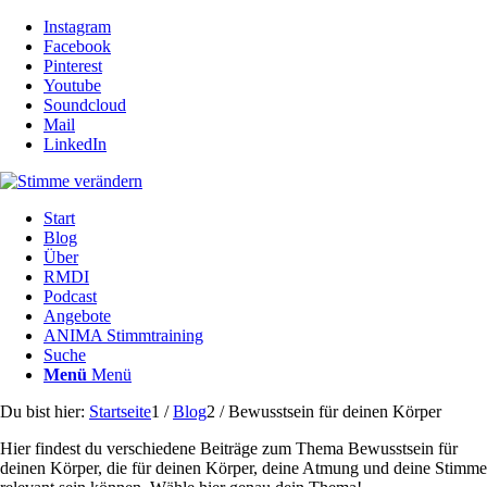
Instagram
Facebook
Pinterest
Youtube
Soundcloud
Mail
LinkedIn
Start
Blog
Über
RMDI
Podcast
Angebote
ANIMA Stimmtraining
Suche
Menü
Menü
Du bist hier:
Startseite
1
/
Blog
2
/
Bewusstsein für deinen Körper
Hier findest du verschiedene Beiträge zum Thema Bewusstsein für
deinen Körper, die für deinen Körper, deine Atmung und deine Stimme