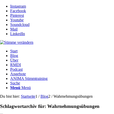
Instagram
Facebook
Pinterest
Youtube
Soundcloud
Mail
LinkedIn
Start
Blog
Über
RMDI
Podcast
Angebote
ANIMA Stimmtraining
Suche
Menü
Menü
Du bist hier:
Startseite
1
/
Blog
2
/
Wahrnehmungsübungen
Schlagwortarchiv für:
Wahrnehmungsübungen