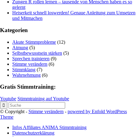
Zungen R rollen lernen – tausende von Menschen haben es so
gelernt
Heiserkeit schnell loswerden! Genaue Anleitung zum Umsetzen
und Mitmachen
Kategorien
Akute Stimmprobleme
(12)
Atmung
(5)
Selbstbewusstsein stärken
(5)
Sprechen trainieren
(9)
Stimme verändern
(6)
Stimmklang
(7)
Wahrnehmung
(6)
Gratis Stimmtraining:
Youtube
Stimmtraining auf Youtube
© Copyright -
Stimme verändern
-
powered by Enfold WordPress
Theme
Infos Affiliates ANIMA Stimmtraining
Datenschutzerklärung