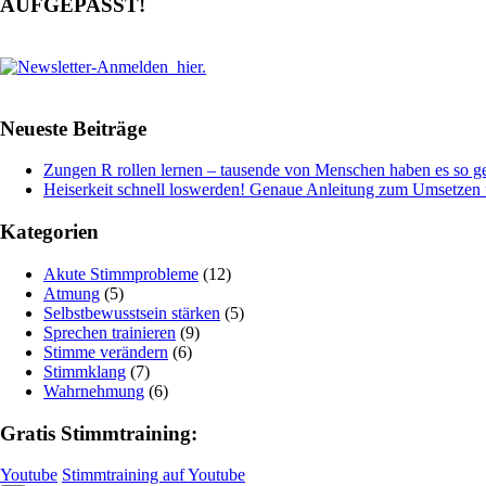
AUFGEPASST!
Neueste Beiträge
Zungen R rollen lernen – tausende von Menschen haben es so ge
Heiserkeit schnell loswerden! Genaue Anleitung zum Umsetze
Kategorien
Akute Stimmprobleme
(12)
Atmung
(5)
Selbstbewusstsein stärken
(5)
Sprechen trainieren
(9)
Stimme verändern
(6)
Stimmklang
(7)
Wahrnehmung
(6)
Gratis Stimmtraining:
Youtube
Stimmtraining auf Youtube