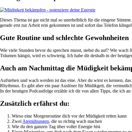
Dieses Thema ist gar nicht mal so unerhelblich für die eingene Stimm
gerade erst zur Arbeit rein gekommen ist und sofort das Telefon klinge
Gute Routine und schlechte Gewohnheiten
Wie viele Stunden bevor du sprechen musst, stehst du auf? Wie wach f
Träumen hängst, wird es schwierig. Ich habe dir deshalb in der heuti
Auch am Nachmittag die Müdigkeit bekäm
Aufstehen und wach werden ist das eine. Aber du wirst es kennen, das 
Rhythmus. Es gibt aber ein paar Auslöser für Müdikgeit, die vermutlich
In der heutigen Podcastfolge erzähle ich dir von allen Tipps, die ich an
Zusätzlich erfährst du:
Wieso eine Morgenroutine dich vor der Müdigkeit retten kann
Zwei
Atemübungen
, die so richtig wach machen
Wie du den ganzen Tag über voller Energie bist
Einen Masterplan, um dich nach dem Essen wieder munter zu 