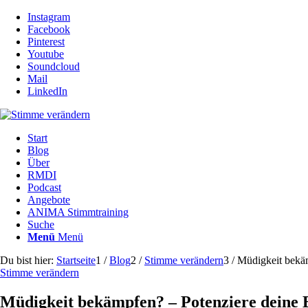
Instagram
Facebook
Pinterest
Youtube
Soundcloud
Mail
LinkedIn
Start
Blog
Über
RMDI
Podcast
Angebote
ANIMA Stimmtraining
Suche
Menü
Menü
Du bist hier:
Startseite
1
/
Blog
2
/
Stimme verändern
3
/
Müdigkeit bekäm
Stimme verändern
Müdigkeit bekämpfen? – Potenziere deine 