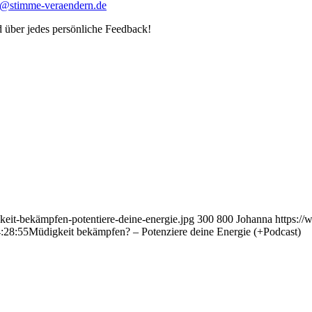
@stimme-veraendern.de
 über jedes persönliche Feedback!
eit-bekämpfen-potentiere-deine-energie.jpg
300
800
Johanna
https:/
:28:55
Müdigkeit bekämpfen? – Potenziere deine Energie (+Podcast)