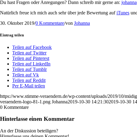
Du hast Fragen oder Anregungen? Dann schreib mir gerne an:
johanna
Natürlich freue ich mich auch sehr über jede Bewertung auf
iTunes
und
30. Oktober 2019
/
0 Kommentare
/
von
Johanna
Eintrag teilen
Teilen auf Facebook
Teilen auf Twitter
Teilen auf Pinterest
Teilen auf LinkedIn
Teilen auf Tumblr
Teilen auf Vk
Teilen auf Reddit
Per E-Mail teilen
https://www.stimme-veraendern.de/wp-content/uploads/2019/10/müdigk
veraendern-logo-81-1.png
Johanna
2019-10-30 14:21:30
2019-10-30 14
0
Kommentare
Hinterlasse einen Kommentar
An der Diskussion beteiligen?
Hinterlasse uns deinen Kommentar!