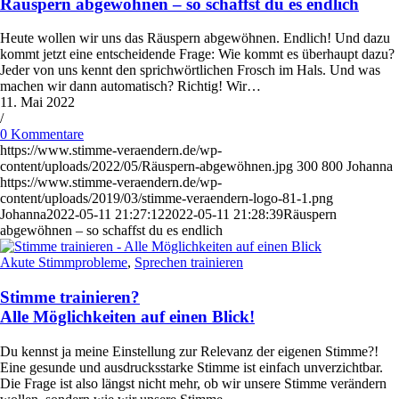
Räuspern abgewöhnen – so schaffst du es endlich
Heute wollen wir uns das Räuspern abgewöhnen. Endlich! Und dazu
kommt jetzt eine entscheidende Frage: Wie kommt es überhaupt dazu?
Jeder von uns kennt den sprichwörtlichen Frosch im Hals. Und was
machen wir dann automatisch? Richtig! Wir…
11. Mai 2022
/
0 Kommentare
https://www.stimme-veraendern.de/wp-
content/uploads/2022/05/Räuspern-abgewöhnen.jpg
300
800
Johanna
https://www.stimme-veraendern.de/wp-
content/uploads/2019/03/stimme-veraendern-logo-81-1.png
Johanna
2022-05-11 21:27:12
2022-05-11 21:28:39
Räuspern
abgewöhnen – so schaffst du es endlich
Akute Stimmprobleme
,
Sprechen trainieren
Stimme trainieren?
Alle Möglichkeiten auf einen Blick!
Du kennst ja meine Einstellung zur Relevanz der eigenen Stimme?!
Eine gesunde und ausdrucksstarke Stimme ist einfach unverzichtbar.
Die Frage ist also längst nicht mehr, ob wir unsere Stimme verändern