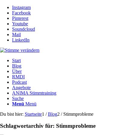
Instagram
Facebook
Pinterest
Youtube
Soundcloud
Mail
LinkedIn
Start
Blog
Über
RMDI
Podcast
Angebote
ANIMA Stimmtraining
Suche
Menü
Menü
Du bist hier:
Startseite
1
/
Blog
2
/
Stimmprobleme
Schlagwortarchiv für:
Stimmprobleme