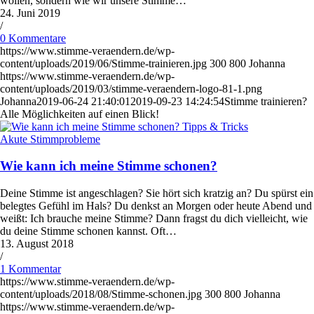
wollen, sondern wie wir unsere Stimme…
24. Juni 2019
/
0 Kommentare
https://www.stimme-veraendern.de/wp-
content/uploads/2019/06/Stimme-trainieren.jpg
300
800
Johanna
https://www.stimme-veraendern.de/wp-
content/uploads/2019/03/stimme-veraendern-logo-81-1.png
Johanna
2019-06-24 21:40:01
2019-09-23 14:24:54
Stimme trainieren?
Alle Möglichkeiten auf einen Blick!
Akute Stimmprobleme
Wie kann ich meine Stimme schonen?
Deine Stimme ist angeschlagen? Sie hört sich kratzig an? Du spürst ein
belegtes Gefühl im Hals? Du denkst an Morgen oder heute Abend und
weißt: Ich brauche meine Stimme? Dann fragst du dich vielleicht, wie
du deine Stimme schonen kannst. Oft…
13. August 2018
/
1 Kommentar
https://www.stimme-veraendern.de/wp-
content/uploads/2018/08/Stimme-schonen.jpg
300
800
Johanna
https://www.stimme-veraendern.de/wp-