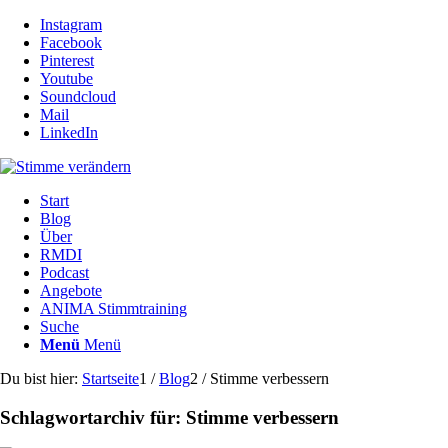
Instagram
Facebook
Pinterest
Youtube
Soundcloud
Mail
LinkedIn
Start
Blog
Über
RMDI
Podcast
Angebote
ANIMA Stimmtraining
Suche
Menü
Menü
Du bist hier:
Startseite
1
/
Blog
2
/
Stimme verbessern
Schlagwortarchiv für:
Stimme verbessern