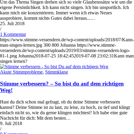
Um das Thema Singen drehen sich so viele Glaubenssätze wie um die
eigene Persönlichkeit. Ich kann nicht singen. Ich bin unsportlich. Ich
kann mich nie konzentrieren. Immer wenn ich etwas Neues
ausprobiere, kommt nichts Gutes dabei heraus...…
25. Juli 2018
/
1 Kommentar
https://www.stimme-veraendern.de/wp-content/uploads/2018/07/Kann-
man-singen-lernen.jpg
300
800
Johanna
https://www.stimme-
veraendern.de/wp-content/uploads/2019/03/stimme-veraendern-logo-
81-1.png
Johanna
2018-07-25 18:42:45
2019-07-08 23:02:31
Kann man
singen lernen?
Akute Stimmprobleme
,
Stimmklang
Stimme verbessern? – So bist du auf dem richtigen
Weg!
Hast du dich schon mal gefragt, ob du deine Stimme verbessern
kannst? Deine Stimme ist zu laut, zu leise, zu hoch, zu tief und klingt
einfach nicht so, wie du gerne klingen möchtest? Ich habe eine gute
Nachricht für dich: Mit dem besten…
9. Juli 2018
/