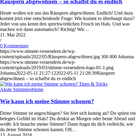
Räuspern abgewöhnen – so schaffst du es endlich
Heute wollen wir uns das Räuspern abgewöhnen. Endlich! Und dazu
kommt jetzt eine entscheidende Frage: Wie kommt es überhaupt dazu?
Jeder von uns kennt den sprichwörtlichen Frosch im Hals. Und was
machen wir dann automatisch? Richtig! Wir…
11. Mai 2022
/
0 Kommentare
https://www.stimme-veraendern.de/wp-
content/uploads/2022/05/Räuspern-abgewöhnen.jpg
300
800
Johanna
https://www.stimme-veraendern.de/wp-
content/uploads/2019/03/stimme-veraendern-logo-81-1.png
Johanna
2022-05-11 21:27:12
2022-05-11 21:28:39
Räuspern
abgewöhnen – so schaffst du es endlich
Akute Stimmprobleme
Wie kann ich meine Stimme schonen?
Deine Stimme ist angeschlagen? Sie hört sich kratzig an? Du spürst ein
belegtes Gefühl im Hals? Du denkst an Morgen oder heute Abend und
weißt: Ich brauche meine Stimme? Dann fragst du dich vielleicht, wie
du deine Stimme schonen kannst. Oft…
13. August 2018