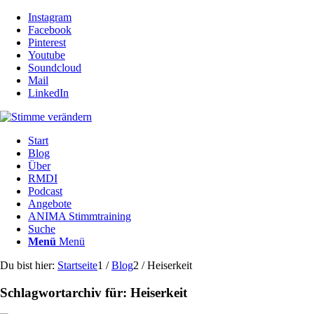
Instagram
Facebook
Pinterest
Youtube
Soundcloud
Mail
LinkedIn
Start
Blog
Über
RMDI
Podcast
Angebote
ANIMA Stimmtraining
Suche
Menü
Menü
Du bist hier:
Startseite
1
/
Blog
2
/
Heiserkeit
Schlagwortarchiv für:
Heiserkeit