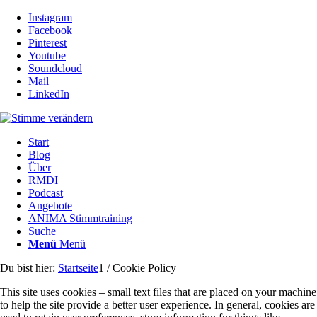
Instagram
Facebook
Pinterest
Youtube
Soundcloud
Mail
LinkedIn
Start
Blog
Über
RMDI
Podcast
Angebote
ANIMA Stimmtraining
Suche
Menü
Menü
Du bist hier:
Startseite
1
/
Cookie Policy
This site uses cookies – small text files that are placed on your machine
to help the site provide a better user experience. In general, cookies are