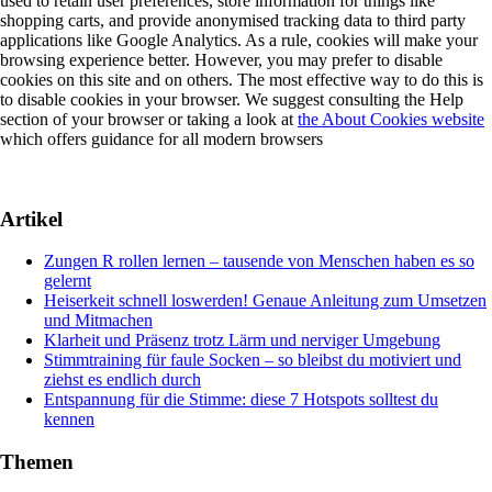
used to retain user preferences, store information for things like
shopping carts, and provide anonymised tracking data to third party
applications like Google Analytics. As a rule, cookies will make your
browsing experience better. However, you may prefer to disable
cookies on this site and on others. The most effective way to do this is
to disable cookies in your browser. We suggest consulting the Help
section of your browser or taking a look at
the About Cookies website
which offers guidance for all modern browsers
Artikel
Zungen R rollen lernen – tausende von Menschen haben es so
gelernt
Heiserkeit schnell loswerden! Genaue Anleitung zum Umsetzen
und Mitmachen
Klarheit und Präsenz trotz Lärm und nerviger Umgebung
Stimmtraining für faule Socken – so bleibst du motiviert und
ziehst es endlich durch
Entspannung für die Stimme: diese 7 Hotspots solltest du
kennen
Themen