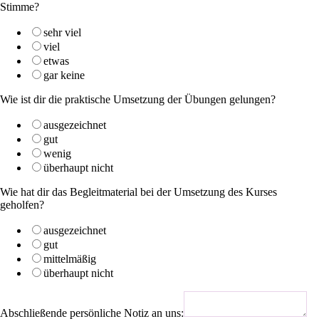
Stimme?
sehr viel
viel
etwas
gar keine
Wie ist dir die praktische Umsetzung der Übungen gelungen?
ausgezeichnet
gut
wenig
überhaupt nicht
Wie hat dir das Begleitmaterial bei der Umsetzung des Kurses
geholfen?
ausgezeichnet
gut
mittelmäßig
überhaupt nicht
Abschließende persönliche Notiz an uns: