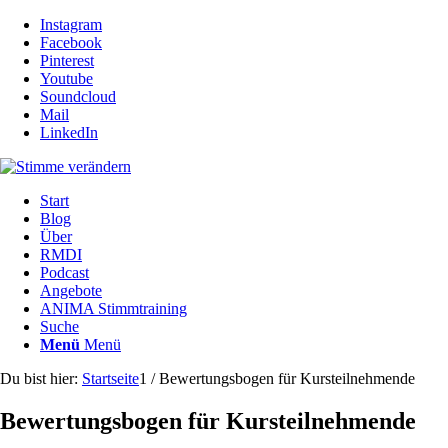
Instagram
Facebook
Pinterest
Youtube
Soundcloud
Mail
LinkedIn
Start
Blog
Über
RMDI
Podcast
Angebote
ANIMA Stimmtraining
Suche
Menü
Menü
Du bist hier:
Startseite
1
/
Bewertungsbogen für Kursteilnehmende
Bewertungsbogen für Kursteilnehmende