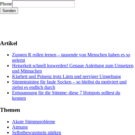
Phone
Senden
Artikel
Zungen R rollen lernen – tausende von Menschen haben es so
gelernt
Heiserkeit schnell loswerden! Genaue Anleitung zum Umsetzen
und Mitmachen
Klarheit und Präsenz trotz Lärm und nerviger Umgebung
Stimmtraining für faule Socken – so bleibst du motiviert und
ziehst es endlich durch
Entspannung für die Stimme: diese 7 Hotspots solltest du
kennen
Themen
Akute Stimmprobleme
Atmung
Selbstbewusstsein stärken