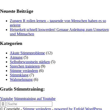
Neueste Beiträge
Zungen R rollen lernen – tausende von Menschen haben es so
gelernt
Heiserkeit schnell loswerden! Genaue Anleitung zum Umsetzen
und Mitmachen
Kategorien
Akute Stimmprobleme
(12)
Atmung
(5)
Selbstbewusstsein stärken
(5)
Sprechen trainieren
(9)
Stimme verändern
(6)
Stimmklang
(7)
Wahrnehmung
(6)
Gratis Stimmtraining:
Youtube
Stimmtraining auf Youtube
© Copyright -
Stimme verändern
-
powered by Enfold WordPress