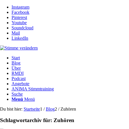
Instagram
Facebook
Pinterest
Youtube
Soundcloud
Mail
LinkedIn
Start
Blog
Über
RMDI
Podcast
Angebote
ANIMA Stimmtraining
Suche
Menü
Menü
Du bist hier:
Startseite
1
/
Blog
2
/
Zuhören
Schlagwortarchiv für:
Zuhören