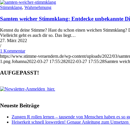
Stimmklang
,
Wahrnehmung
Samten weicher Stimmklang: Entdecke unbekannte D
Kennst du deine Stimme? Hast du schon einen weichen Stimmklang? Die
Vielleicht geht es auch dir so. Das liegt…
27. März 2022
/
1 Kommentar
https://www.stimme-veraendern.de/wp-content/uploads/2022/03/samte
1.png
Johanna
2022-03-27 17:55:28
2022-03-27 17:55:28
Samten weich
AUFGEPASST!
Neueste Beiträge
Zungen R rollen lernen – tausende von Menschen haben es so ge
Heiserkeit schnell loswerden! Genaue Anleitung zum Umsetze