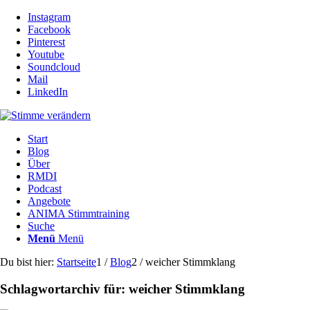
Instagram
Facebook
Pinterest
Youtube
Soundcloud
Mail
LinkedIn
Start
Blog
Über
RMDI
Podcast
Angebote
ANIMA Stimmtraining
Suche
Menü
Menü
Du bist hier:
Startseite
1
/
Blog
2
/
weicher Stimmklang
Schlagwortarchiv für:
weicher Stimmklang