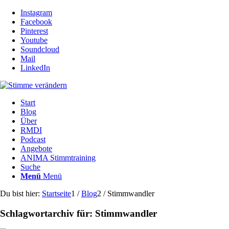
Instagram
Facebook
Pinterest
Youtube
Soundcloud
Mail
LinkedIn
Start
Blog
Über
RMDI
Podcast
Angebote
ANIMA Stimmtraining
Suche
Menü
Menü
Du bist hier:
Startseite
1
/
Blog
2
/
Stimmwandler
Schlagwortarchiv für:
Stimmwandler