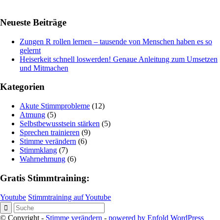
Neueste Beiträge
Zungen R rollen lernen – tausende von Menschen haben es so
gelernt
Heiserkeit schnell loswerden! Genaue Anleitung zum Umsetzen
und Mitmachen
Kategorien
Akute Stimmprobleme
(12)
Atmung
(5)
Selbstbewusstsein stärken
(5)
Sprechen trainieren
(9)
Stimme verändern
(6)
Stimmklang
(7)
Wahrnehmung
(6)
Gratis Stimmtraining:
Youtube
Stimmtraining auf Youtube
© Copyright -
Stimme verändern
-
powered by Enfold WordPress