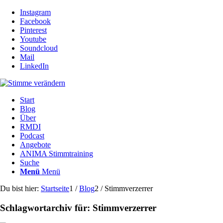
Instagram
Facebook
Pinterest
Youtube
Soundcloud
Mail
LinkedIn
Start
Blog
Über
RMDI
Podcast
Angebote
ANIMA Stimmtraining
Suche
Menü
Menü
Du bist hier:
Startseite
1
/
Blog
2
/
Stimmverzerrer
Schlagwortarchiv für:
Stimmverzerrer