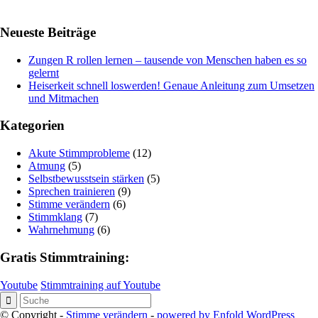
Neueste Beiträge
Zungen R rollen lernen – tausende von Menschen haben es so
gelernt
Heiserkeit schnell loswerden! Genaue Anleitung zum Umsetzen
und Mitmachen
Kategorien
Akute Stimmprobleme
(12)
Atmung
(5)
Selbstbewusstsein stärken
(5)
Sprechen trainieren
(9)
Stimme verändern
(6)
Stimmklang
(7)
Wahrnehmung
(6)
Gratis Stimmtraining:
Youtube
Stimmtraining auf Youtube
© Copyright -
Stimme verändern
-
powered by Enfold WordPress