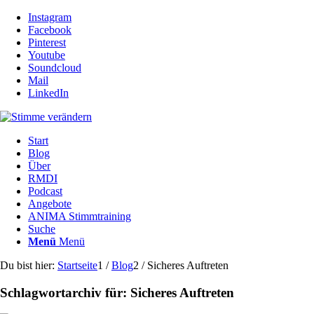
Instagram
Facebook
Pinterest
Youtube
Soundcloud
Mail
LinkedIn
Start
Blog
Über
RMDI
Podcast
Angebote
ANIMA Stimmtraining
Suche
Menü
Menü
Du bist hier:
Startseite
1
/
Blog
2
/
Sicheres Auftreten
Schlagwortarchiv für:
Sicheres Auftreten