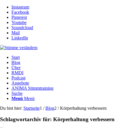
Instagram
Facebook
Pinterest
Youtube
Soundcloud
Mail
LinkedIn
Start
Blog
Über
RMDI
Podcast
Angebote
ANIMA Stimmtraining
Suche
Menü
Menü
Du bist hier:
Startseite
1
/
Blog
2
/
Körperhaltung verbessern
Schlagwortarchiv für:
Körperhaltung verbessern