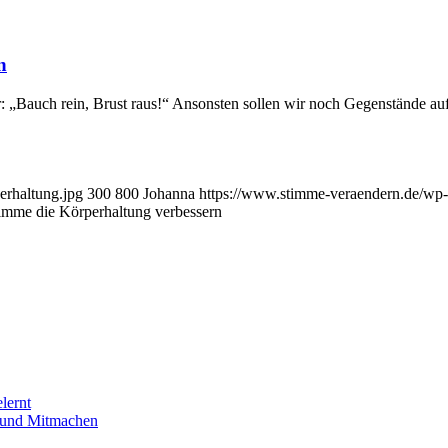
n
 wir: „Bauch rein, Brust raus!“ Ansonsten sollen wir noch Gegenständ
erhaltung.jpg
300
800
Johanna
https://www.stimme-veraendern.de/wp-
imme die Körperhaltung verbessern
lernt
n und Mitmachen