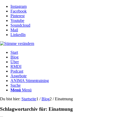
Instagram
Facebook
Pinterest
Youtube
Soundcloud
Mail
LinkedIn
Start
Blog
Über
RMDI
Podcast
Angebote
ANIMA Stimmtraining
Suche
Menü
Menü
Du bist hier:
Startseite
1
/
Blog
2
/
Einatmung
Schlagwortarchiv für:
Einatmung