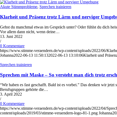
Akute Stimmprobleme
,
Sprechen trainieren
Klarheit und Präsenz trotz Lärm und nerviger Umge
Gehst du manchmal etwas im Gespräch unter? Oder fühlst du dich heise
Vor allem dann nicht, wenn deine…
13. Juni 2022
/
0 Kommentare
https://www.stimme-veraendern.de/wp-content/uploads/2022/06/Klarhe
Johanna
2022-06-13 11:50:13
2022-06-13 13:10:06
Klarheit und Präse
Sprechen trainieren
Sprechen mit Maske – So versteht man dich trotz ers
“Wir haben es fast geschafft. Bald ist es vorbei.” Das denken wir jetz
Berufsgruppen gehörte die…
3. April 2022
/
0 Kommentare
https://www.stimme-veraendern.de/wp-content/uploads/2022/04/Sprec
content/uploads/2019/03/stimme-veraendern-logo-81-1.png
Johanna
20