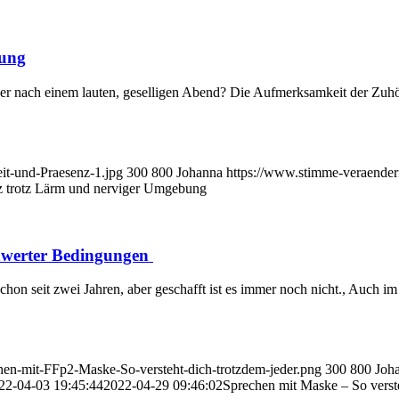
bung
r nach einem lauten, geselligen Abend? Die Aufmerksamkeit der Zuhörer
it-und-Praesenz-1.jpg
300
800
Johanna
https://www.stimme-veraender
nz trotz Lärm und nerviger Umgebung
chwerter Bedingungen
t schon seit zwei Jahren, aber geschafft ist es immer noch nicht., Auc
hen-mit-FFp2-Maske-So-versteht-dich-trotzdem-jeder.png
300
800
Joh
22-04-03 19:45:44
2022-04-29 09:46:02
Sprechen mit Maske – So verst