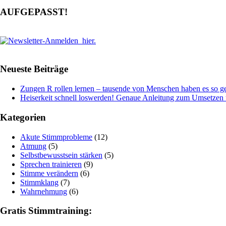
AUFGEPASST!
Neueste Beiträge
Zungen R rollen lernen – tausende von Menschen haben es so ge
Heiserkeit schnell loswerden! Genaue Anleitung zum Umsetze
Kategorien
Akute Stimmprobleme
(12)
Atmung
(5)
Selbstbewusstsein stärken
(5)
Sprechen trainieren
(9)
Stimme verändern
(6)
Stimmklang
(7)
Wahrnehmung
(6)
Gratis Stimmtraining: