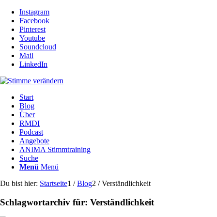
Instagram
Facebook
Pinterest
Youtube
Soundcloud
Mail
LinkedIn
Start
Blog
Über
RMDI
Podcast
Angebote
ANIMA Stimmtraining
Suche
Menü
Menü
Du bist hier:
Startseite
1
/
Blog
2
/
Verständlichkeit
Schlagwortarchiv für:
Verständlichkeit