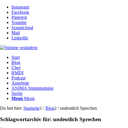
Instagram
Facebook
Pinterest
Youtube
Soundcloud
Mail
LinkedIn
Start
Blog
Über
RMDI
Podcast
Angebote
ANIMA Stimmtraining
Suche
Menü
Menü
Du bist hier:
Startseite
1
/
Blog
2
/
undeutlich Sprechen
Schlagwortarchiv für:
undeutlich Sprechen